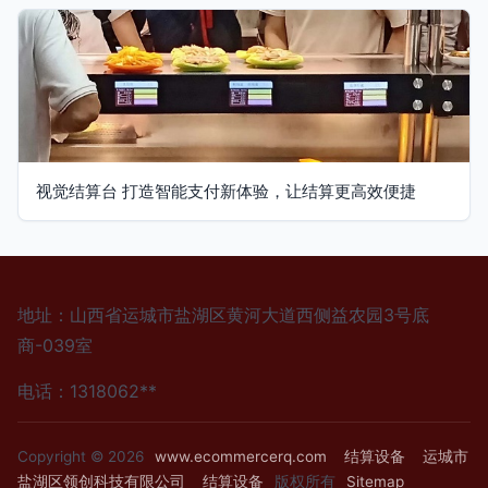
视觉结算台 打造智能支付新体验，让结算更高效便捷
地址：山西省运城市盐湖区黄河大道西侧益农园3号底
商-039室
电话：1318062**
Copyright © 2026
www.ecommercerq.com
结算设备
运城市
盐湖区领创科技有限公司
结算设备
版权所有
Sitemap